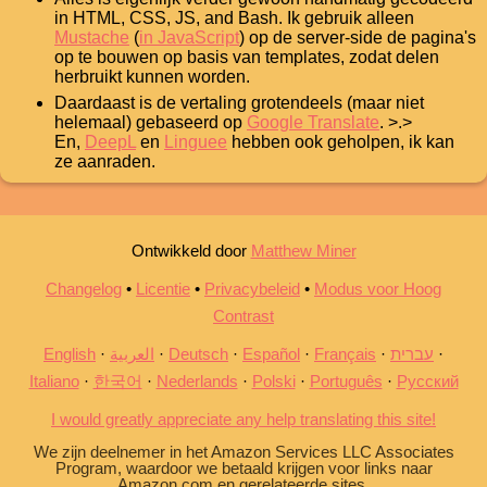
in HTML, CSS, JS, and Bash. Ik gebruik alleen
Mustache
(
in JavaScript
) op de server-side de pagina's
op te bouwen op basis van templates, zodat delen
herbruikt kunnen worden.
Daardaast is de vertaling grotendeels (maar niet
helemaal) gebaseerd op
Google Translate
. >.>
En,
DeepL
en
Linguee
hebben ook geholpen, ik kan
ze aanraden.
Ontwikkeld door
Matthew Miner
Changelog
•
Licentie
•
Privacybeleid
•
Modus voor Hoog
Contrast
English
العربية
Deutsch
Español
Français
עברית
Italiano
한국어
Nederlands
Polski
Português
Русский
I would greatly appreciate any help translating this site!
We zijn deelnemer in het Amazon Services LLC Associates
Program, waardoor we betaald krijgen voor links naar
Amazon.com en gerelateerde sites.