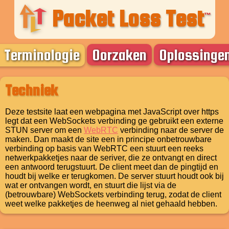
Packet Loss Test
™
Terminologie
Oorzaken
Oplossinge
Techniek
Deze testsite laat een webpagina met JavaScript over https
legt dat een WebSockets verbinding ge gebruikt een externe
STUN server om een
WebRTC
verbinding naar de server de
maken. Dan maakt de site een in principe onbetrouwbare
verbinding op basis van WebRTC een stuurt een reeks
netwerkpakketjes naar de seriver, die ze ontvangt en direct
een antwoord terugstuurt. De client meet dan de pingtijd en
houdt bij welke er terugkomen. De server stuurt houdt ook bij
wat er ontvangen wordt, en stuurt die lijst via de
(betrouwbare) WebSockets verbinding terug, zodat de client
weet welke pakketjes de heenweg al niet gehaald hebben.