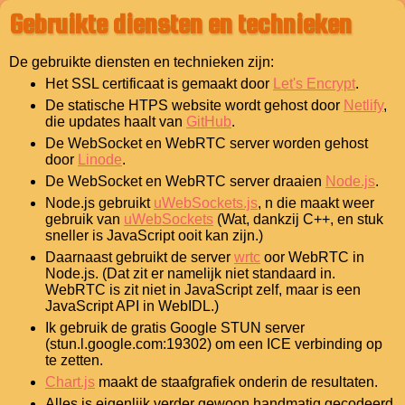
Gebruikte diensten en technieken
De gebruikte diensten en technieken zijn:
Het SSL certificaat is gemaakt door
Let's Encrypt
.
De statische HTPS website wordt gehost door
Netlify
,
die updates haalt van
GitHub
.
De WebSocket en WebRTC server worden gehost
door
Linode
.
De WebSocket en WebRTC server draaien
Node.js
.
Node.js gebruikt
uWebSockets.js
, n die maakt weer
gebruik van
uWebSockets
(Wat, dankzij C++, en stuk
sneller is JavaScript ooit kan zijn.)
Daarnaast gebruikt de server
wrtc
oor WebRTC in
Node.js. (Dat zit er namelijk niet standaard in.
WebRTC is zit niet in JavaScript zelf, maar is een
JavaScript API in WebIDL.)
Ik gebruik de gratis Google STUN server
(stun.l.google.com:19302) om een ICE verbinding op
te zetten.
Chart.js
maakt de staafgrafiek onderin de resultaten.
Alles is eigenlijk verder gewoon handmatig gecodeerd